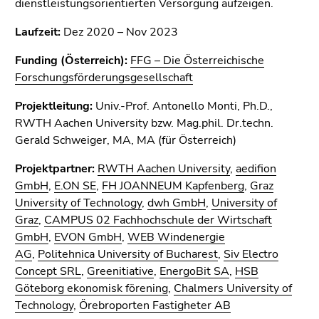
dienstleistungsorientierten Versorgung aufzeigen.
Laufzeit:
Dez 2020 – Nov 2023
Funding (Österreich):
FFG – Die Österreichische
Forschungsförderungsgesellschaft
Projektleitung:
Univ.-Prof. Antonello Monti, Ph.D.,
RWTH Aachen University bzw. Mag.phil. Dr.techn.
Gerald Schweiger, MA, MA (für Österreich)
Projektpartner:
RWTH Aachen University
,
aedifion
GmbH
,
E.ON SE
,
FH JOANNEUM Kapfenberg
,
Graz
University of Technology
,
dwh GmbH
,
University of
Graz
,
CAMPUS 02 Fachhochschule der Wirtschaft
GmbH
,
EVON GmbH
,
WEB Windenergie
AG
,
Politehnica University of Bucharest
,
Siv Electro
Concept SRL
,
Greenitiative
,
EnergoBit SA
,
HSB
Göteborg ekonomisk förening
,
Chalmers University of
Technology
,
Örebroporten Fastigheter AB