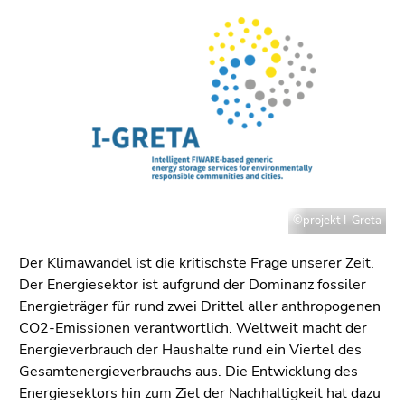
bestätigen
Sie diesen
Link.
Beginn
Zum
des
Inhalt
Seitenbereichs:
(Zugriffstaste
Seitenbereiche:
1)
Zur
Positionsanzeige
(Zugriffstaste
©projekt I-Greta
2)
Zur
Der Klimawandel ist die kritischste Frage unserer Zeit.
Hauptnavigation
Der Energiesektor ist aufgrund der Dominanz fossiler
(Zugriffstaste
Energieträger für rund zwei Drittel aller anthropogenen
3)
CO2-Emissionen verantwortlich. Weltweit macht der
Zur
Energieverbrauch der Haushalte rund ein Viertel des
Unternavigation
Gesamtenergieverbrauchs aus. Die Entwicklung des
(Zugriffstaste
Energiesektors hin zum Ziel der Nachhaltigkeit hat dazu