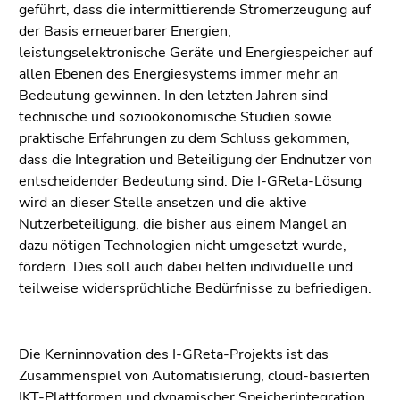
4)
geführt, dass die intermittierende Stromerzeugung auf
Zu
der Basis erneuerbarer Energien,
den
leistungselektronische Geräte und Energiespeicher auf
Zusatzinformationen
allen Ebenen des Energiesystems immer mehr an
(Zugriffstaste
Bedeutung gewinnen. In den letzten Jahren sind
5)
technische und sozioökonomische Studien sowie
Zu
praktische Erfahrungen zu dem Schluss gekommen,
den
dass die Integration und Beteiligung der Endnutzer von
Seiteneinstellungen
entscheidender Bedeutung sind. Die I-GReta-Lösung
(Benutzer/Sprache)
wird an dieser Stelle ansetzen und die aktive
(Zugriffstaste
Nutzerbeteiligung, die bisher aus einem Mangel an
8)
dazu nötigen Technologien nicht umgesetzt wurde,
Zur
fördern. Dies soll auch dabei helfen individuelle und
Suche
teilweise widersprüchliche Bedürfnisse zu befriedigen.
(Zugriffstaste
9)
Die Kerninnovation des I-GReta-Projekts ist das
Ende
Zusammenspiel von Automatisierung, cloud-basierten
dieses
IKT-Plattformen und dynamischer Speicherintegration